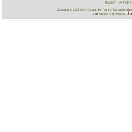
联系我们
关于我们
|
Copyright © 2003-2008 National Sun Yat-Sen University Alumni
This website is powered by