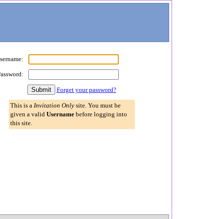
sername:
assword:
Forget your password?
This is a
Invitation Only
site. You must be
given a valid
Username
before logging into
this site.