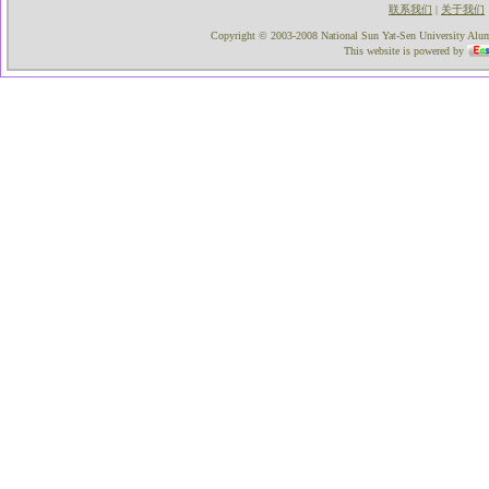
联系我们
关于我们
|
Copyright © 2003-2008 National Sun Yat-Sen University Alumni
This website is powered by