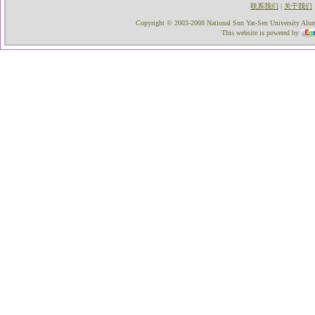
联系我们
关于我们
|
Copyright © 2003-2008 National Sun Yat-Sen University Alumni
This website is powered by