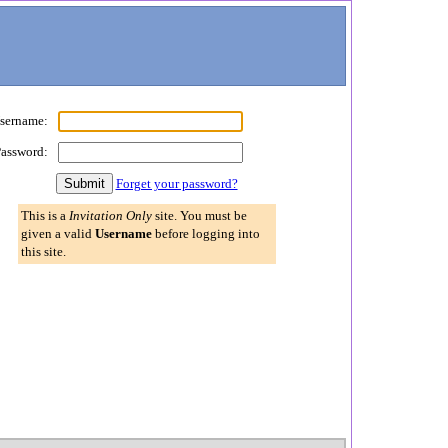
sername:
assword:
Forget your password?
This is a
Invitation Only
site. You must be
given a valid
Username
before logging into
this site.