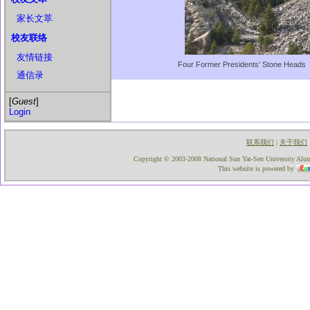
家长文萃
校友联络
友情链接
Four Former Presidents' Stone Heads
通信录
[
Guest
]
Login
联系我们
关于我们
|
Copyright © 2003-2008 National Sun Yat-Sen University Alumni
This website is powered by