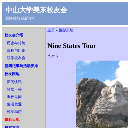
中山大学美东校友会
联络感情 砥砺学行
主页
»
摄影天地
校友会介绍
历史与传统
Nine States Tour
章程与组织
5
of 6
联系校友会
新闻纪事与活动安排
校友园地
新闻快讯
轻松一秒
返校见闻
生活就业
校友动态
摄影天地
校友文萃