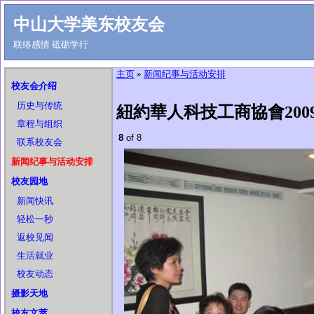
中山大学美东校友会
联络感情 砥砺学行
主页
»
新闻纪事与活动安排
校友会介绍
历史与传统
紐約華人科技工商協會20
章程与组织
8
of 8
联系校友会
新闻纪事与活动安排
校友园地
新闻快讯
轻松一秒
返校见闻
生活就业
校友动态
摄影天地
校友文萃