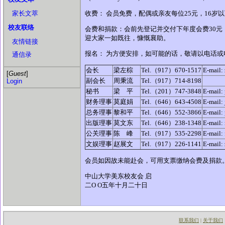
家长文萃
收费： 会员免费，配偶或亲友每位25元，16岁以
校友联络
会费和捐款：会前先登记并交付下年度会费30
迎大家一如既往，慷慨襄助。
友情链接
报名： 为方便安排，如可能的话，敬请以电话
通信录
会长
梁左棕
Tel.（917）670-1517
E-mail:
[
Guest
]
副会长
周秉流
Tel.（917）714-8198
Login
秘书
梁 平
Tel.（201）747-3848
E-mail:
财务理事
莫庭娟
Tel.（646）643-4508
E-mail:
总务理事
黎和平
Tel.（646）552-3866
E-mail:
出版理事
莫文东
Tel.（646）238-1348
E-mail:
公关理事
陈 峰
Tel.（917）535-2298
E-mail:
文娱理事
赵展文
Tel.（917）226-1141
E-mail:
会员如因故未能赴会，可用支票缴纳会费及捐款
中山大学美东校友会 启
二O O五年十月二十日
联系我们
关于我们
|