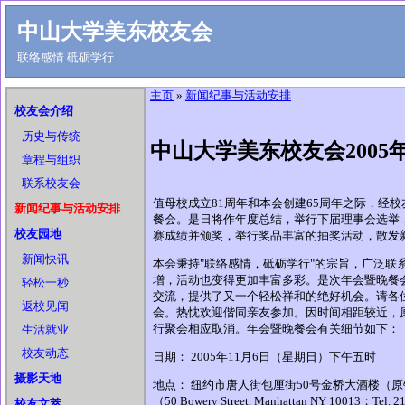
中山大学美东校友会
联络感情 砥砺学行
主页
»
新闻纪事与活动安排
校友会介绍
历史与传统
中山大学美东校友会2005
章程与组织
联系校友会
值母校成立81周年和本会创建65周年之际，经
新闻纪事与活动安排
餐会。是日将作年度总结，举行下届理事会选举
校友园地
赛成绩并颁奖，举行奖品丰富的抽奖活动，散发
新闻快讯
本会秉持"联络感情，砥砺学行"的宗旨，广泛联
增，活动也变得更加丰富多彩。是次年会暨晚餐
轻松一秒
交流，提供了又一个轻松祥和的绝好机会。请各
返校见闻
会。热忱欢迎偕同亲友参加。因时间相距较近，原
行聚会相应取消。年会暨晚餐会有关细节如下：
生活就业
校友动态
日期： 2005年11月6日（星期日）下午五时
摄影天地
地点： 纽约市唐人街包厘街50号金桥大酒楼（
（50 Bowery Street, Manhattan NY 10013；Tel. 
校友文萃