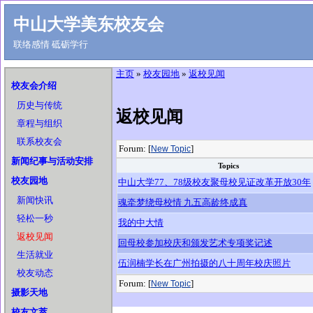
中山大学美东校友会
联络感情 砥砺学行
主页
»
校友园地
»
返校见闻
校友会介绍
历史与传统
返校见闻
章程与组织
联系校友会
Forum: [
]
New Topic
新闻纪事与活动安排
Topics
校友园地
中山大学77、78级校友聚母校见证改革开放30年
新闻快讯
魂牵梦绕母校情 九五高龄终成真
轻松一秒
我的中大情
返校见闻
回母校参加校庆和颁发艺术专项奖记述
生活就业
伍润楠学长在广州拍摄的八十周年校庆照片
校友动态
Forum: [
]
New Topic
摄影天地
校友文萃