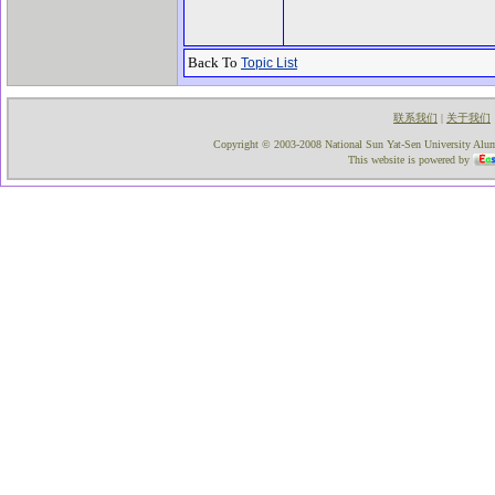
Back To
Topic List
联系我们
关于我们
|
Copyright © 2003-2008 National Sun Yat-Sen University Alumni
This website is powered by