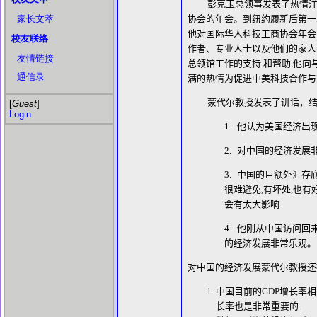
彭克玉总领事发表了热情
家长文萃
协会的年会。到纽约履新后第一
他对国际华人科技工商协会年会
校友联络
作者、专业人士以及他们的家人
友情链接
总领馆工作的支持 和帮助
.
他向
通信录
满的热情为促进中美科技合作与
蒙代尔教授发表了讲话，
[
Guest
]
Login
1.
他认为美国经济出
2.
对中国的经济发展
3.
中国的巨额外汇存
很难避免
,
有坏处
,
也有
会有太大影响
.
4.
他刚从中国访问回
的经济发展非常乐观。
对中国的经济发展蒙代尔教授还
中国目前的
GDP
增长率相
长率也是非常重要的
.