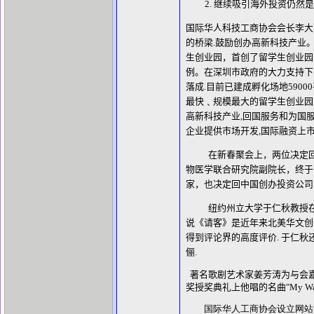
继续吸引海外投资仍然是
国际华人科技工商协会会长李大
的桥梁
.
鼓励创办高新科技产业
生创业园，首创了留学生创业园
例。在深圳市政府的大力支持下
落成
.
目前已建成孵化场地
59000
最快﹑规模最大的留学生创业园
高新科技产业
,
回国服务和为国
企业提供市场开发
,
国际融资上
在新春聚会上，两位决定
物医学联合研究院副院长，终于
家，也决定回中国创办投资公司
纽约州立大学于仁秋教授
说《请客》是近年来北美华文创
得到评论界的高度评价
.
于仁秋
俪
.
著名歌剧艺术家姜芳涛为与会
奖授奖典礼上他唱的名曲
"My W
国际华人工商协会设立网站www.