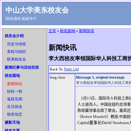
中山大学美东校友会
联络感情 砥砺学行
主页
»
校友园地
»
新闻快讯
校友会介绍
历史与传统
新闻快讯
章程与组织
李大西校友率領国际华人科技工商协
联系校友会
新闻纪事与活动安排
Back To
Topic List
校友园地
feng.chen
Message
1
, original message
李大西校友率領国际华人科技工商协
新闻快讯
轻松一秒
2
月
13
日，国际华人科技工商
返校见闻
人士逾百人。中国驻纽约总领事
生活就业
陈硕翼领事出席了聚会。嘉宾还
校友动态
（
Robert Mundell
）教授
,
中国前
摄影天地
Capital
董事长
David
Nussbaum,
校友文萃