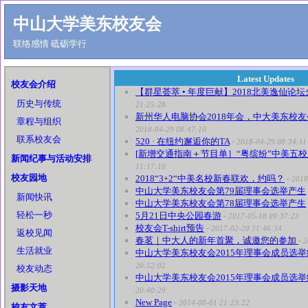
中山大学美东校友会
联络感情 砥砺学行
Latest Updates
校友会介绍
【群星荟萃 • 年度巨献】2018北美逸仙论
历史与传统
21:25:28
新州华人电脑协会2018年会，中大美东校
章程与组织
2018-04-29 08:47:10
联系校友会
520 · 在纽约邂逅你的TA
-
2018-04-29 08:34:11
[新增交通指南＋节目单］“粤缤纷”中美五
新闻纪事与活动安排
11:17:10
校友园地
2018“3+2“中美名校新春联欢，约吗？
-
2018
中山大学美东校友会第79届理事会选举产生
新闻快讯
中山大学美东校友会第78届理事会选举产生
轻松一秒
5月21日中央公园春游
-
2017-05-18 09:37:23
校友会T-shirt预告
-
2017-02-20 21:46:34
返校见闻
春茗｜中大人的新年首聚，诚邀您的参加
-
2
生活就业
中山大学美东校友会2015年理事会成员选
20:52:02
校友动态
中山大学美东校友会2015年理事会成员选
摄影天地
20:40:29
New Page
-
2014-08-01 21:23:22
校友文萃