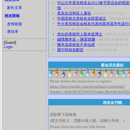
中山大学美东校友会2013春节茶话会的报道
家长文萃
报
-
2013-03-01 05:37:05
美东生活和征人廣告
-
2013-02-12 12:17:17
校友联络
中国高校北美校友会联盟成立
-
2013-02-04 05
中大美东校友会校友代表向陈本昌学长送行
友情链接
-
2013-02-04 05:27:40
通信录
杰出的美籍华人陈本昌博士
-
2013-01-22 01:2
緬懷陳本昌 -- 陳梁碧娜
-
2013-01-20 08:44:16
[
Guest
]
陳本昌老校友不幸仙逝
-
2013-01-20 08:35:28
Login
羅中郎校友辭世
-
2013-01-12 04:22:39
新会员注册处
Please follow the instruction to register:
https://docs.google.com/spreadsheet/viewform?
formkey=dGpjM1ZVeWQ3Undmc3BqQjhGblVIU
校友会刊物
請點擊下面鏈接.
(因文件較大，需數分鐘上載。請耐心等候。)
Please click the relevant link below.